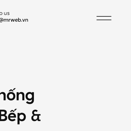
to us
o@mrweb.vn
hống
Bếp
&