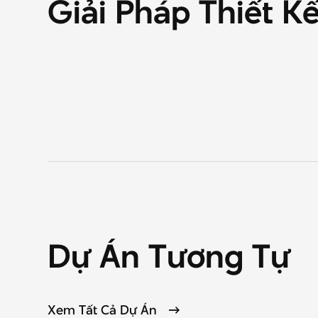
Giải
Pháp
Thiết
K
Dự
Án
Tương
Tự
Xem Tất Cả Dự Án