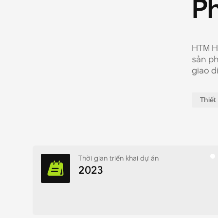
P
HTM Ho
sản p
giao d
Thiế
Thời gian triển khai dự án
2023