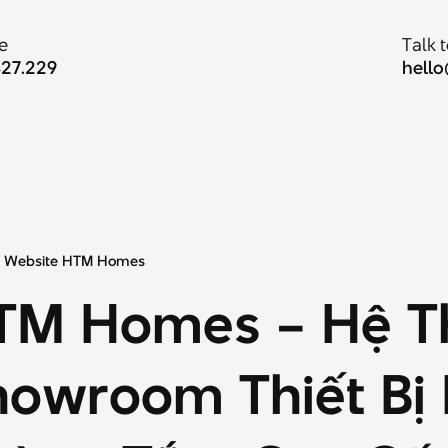
e
Talk 
427.229
hell
ế
Website
HTM
Homes
TM
Homes
–
Hệ
T
howroom
Thiết
Bị